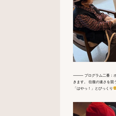
⸻ プログラム二番：ボ
きます。 往復の速さを競
「はやっ！」とびっくり