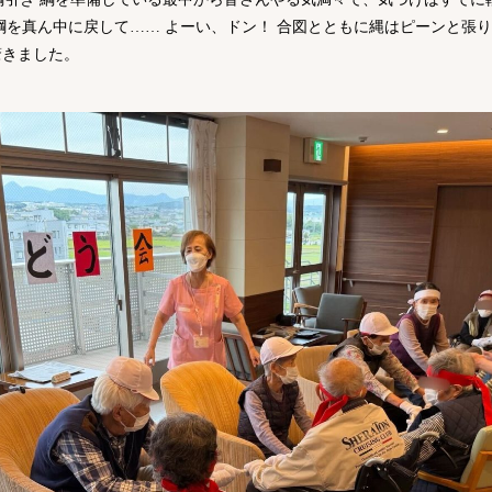
綱を真ん中に戻して…… よーい、ドン！ 合図とともに縄はピーンと張
驚きました。