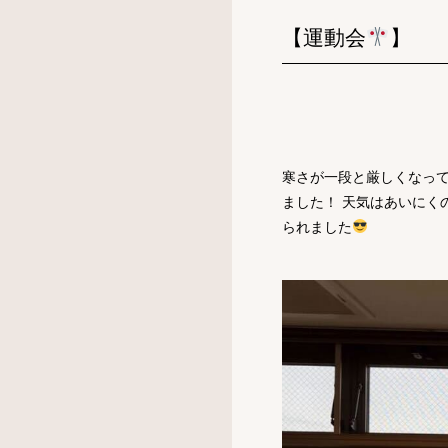
【運動会
】
寒さが一段と厳しくなって
ました！ 天気はあいにく
られました