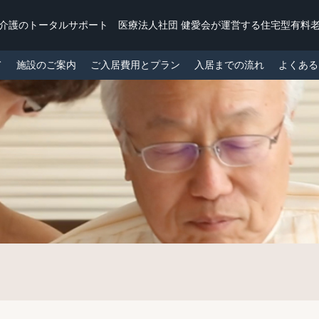
・介護のトータルサポート
医療法人社団 健愛会が運営する
住宅型有料老
て
施設のご案内
ご入居費用とプラン
入居までの流れ
よくある