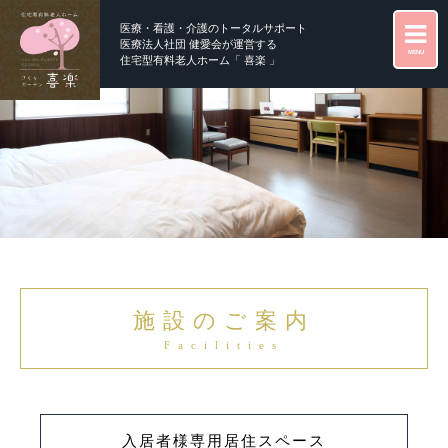
医療・看護・介護のトータルサポート
医療法人社団 健愛会が運営する
MENU
住宅型有料老人ホーム「 喜楽 」
施設のご案内
Facilities
入居者様専用
居住スペース