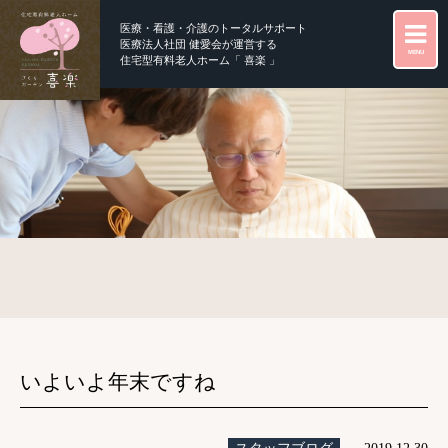
医療・看護・介護のトータルサポート
医療法人社団 健愛会が運営する
MENU
住宅型有料老人ホーム「 喜楽 」
いよいよ年末ですね