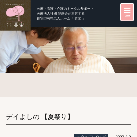
医療・看護・介護のトータルサポート
医療法人社団 健愛会が運営する
MENU
住宅型有料老人ホーム「 喜楽 」
デイよしの 【夏祭り】