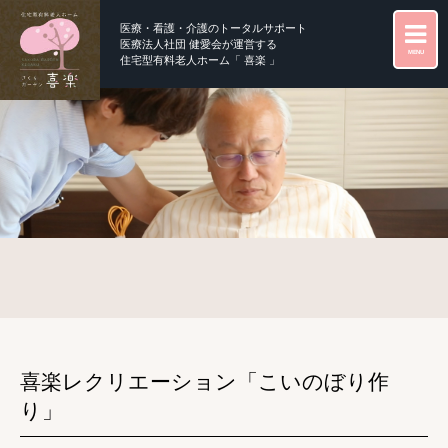
医療・看護・介護のトータルサポート
医療法人社団 健愛会が運営する
MENU
住宅型有料老人ホーム「 喜楽 」
喜楽レクリエーション「こいのぼり作
り」