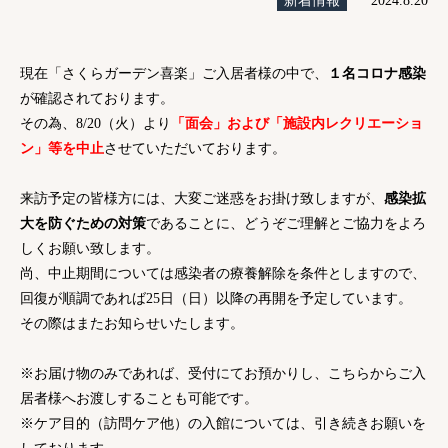
新着情報
2024.8.20
現在「さくらガーデン喜楽」ご入居者様の中で、
１名コロナ感染
が確認されております。
その為、8/20（火）より
「面会」および「施設内レクリエーショ
ン」等を中止
させていただいております。
来訪予定の皆様方には、大変ご迷惑をお掛け致しますが、
感染拡
大を防ぐための対策
であることに、どうぞご理解とご協力をよろ
しくお願い致します。
尚、中止期間については感染者の療養解除を条件としますので、
回復が順調であれば25日（日）以降の再開を予定しています。
その際はまたお知らせいたします。
※お届け物のみであれば、受付にてお預かりし、こちらからご入
居者様へお渡しすることも可能です。
※ケア目的（訪問ケア他）の入館については、引き続きお願いを