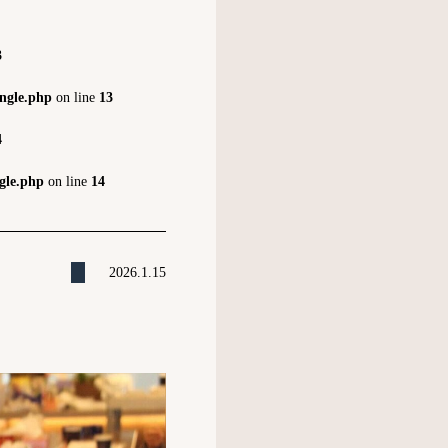
3
ngle.php
on line
13
4
gle.php
on line
14
2026.1.15