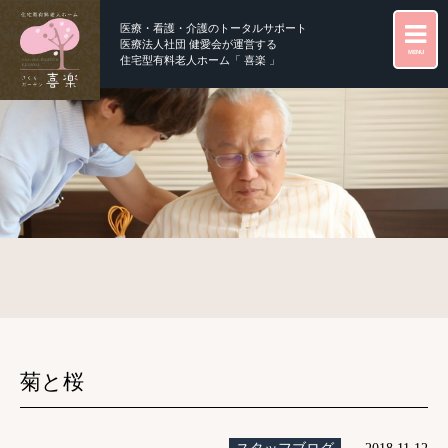
医療・看護・介護のトータルサポート
医療法人社団 健愛会が運営する
MENU
住宅型有料老人ホーム「 喜楽 」
菊と桜