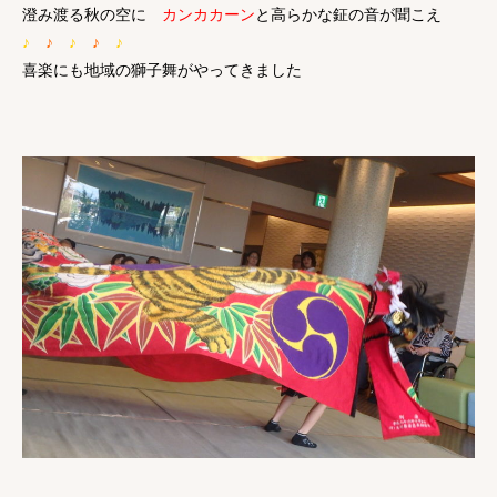
澄み渡る秋の空に
カンカカーン
と高らかな鉦の音が聞こえ
♪
♪
♪
♪
♪
喜楽にも地域の獅子舞がやってきました