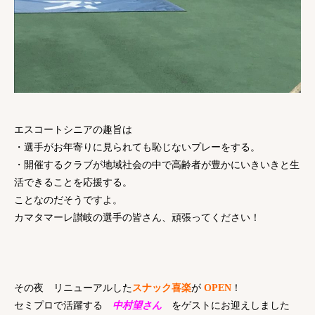
エスコートシニアの趣旨は
・選手がお年寄りに見られても恥じないプレーをする。
・開催するクラブが地域社会の中で高齢者が豊かにいきいきと生
活できることを応援する。
ことなのだそうですよ。
カマタマーレ讃岐の選手の皆さん、頑張ってください！
その夜 リニューアルした
スナック喜楽
が
OPEN
！
セミプロで活躍する
中村望さん
をゲストにお迎えしました