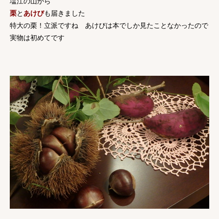
塩江の山から
栗
と
あけび
も届きました
特大の栗！立派ですね あけびは本でしか見たことなかったので
実物は初めてです