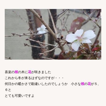
喜楽の
桜
の木に
花
が咲きました
これから冬が来るはずなのですが・・・
何日かの暖かさで勘違いしたのでしょうか 小さな
桜
の
花
が５、
６と
とても可愛いですよ